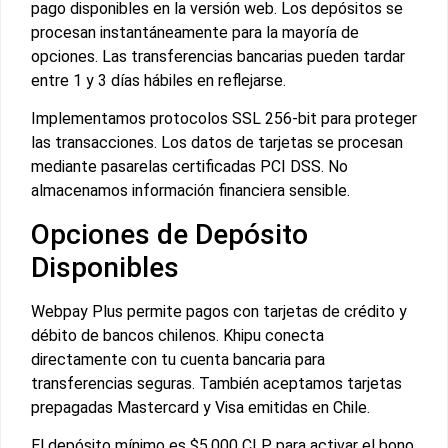
pago disponibles en la versión web. Los depósitos se
procesan instantáneamente para la mayoría de
opciones. Las transferencias bancarias pueden tardar
entre 1 y 3 días hábiles en reflejarse.
Implementamos protocolos SSL 256-bit para proteger
las transacciones. Los datos de tarjetas se procesan
mediante pasarelas certificadas PCI DSS. No
almacenamos información financiera sensible.
Opciones de Depósito
Disponibles
Webpay Plus permite pagos con tarjetas de crédito y
débito de bancos chilenos. Khipu conecta
directamente con tu cuenta bancaria para
transferencias seguras. También aceptamos tarjetas
prepagadas Mastercard y Visa emitidas en Chile.
El depósito mínimo es $5.000 CLP para activar el bono