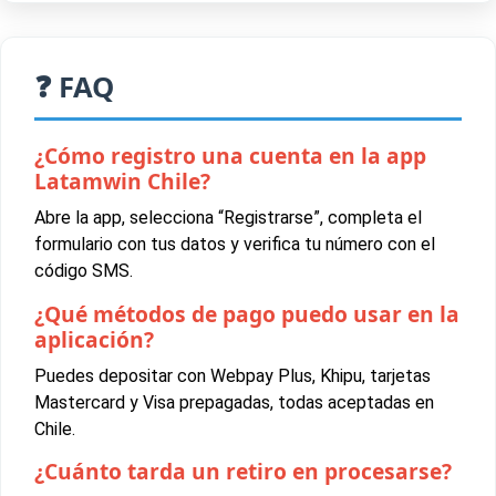
❓ FAQ
¿Cómo registro una cuenta en la app
Latamwin Chile?
Abre la app, selecciona “Registrarse”, completa el
formulario con tus datos y verifica tu número con el
código SMS.
¿Qué métodos de pago puedo usar en la
aplicación?
Puedes depositar con Webpay Plus, Khipu, tarjetas
Mastercard y Visa prepagadas, todas aceptadas en
Chile.
¿Cuánto tarda un retiro en procesarse?