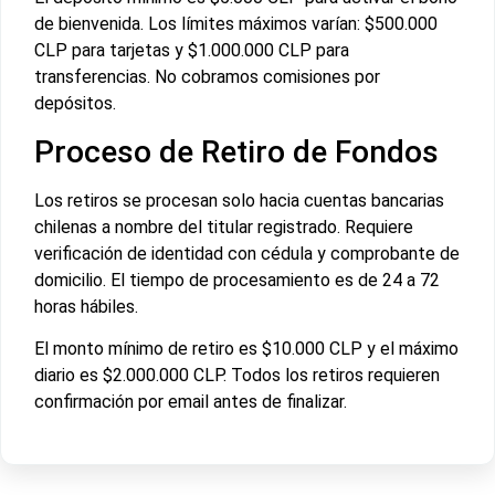
de bienvenida. Los límites máximos varían: $500.000
CLP para tarjetas y $1.000.000 CLP para
transferencias. No cobramos comisiones por
depósitos.
Proceso de Retiro de Fondos
Los retiros se procesan solo hacia cuentas bancarias
chilenas a nombre del titular registrado. Requiere
verificación de identidad con cédula y comprobante de
domicilio. El tiempo de procesamiento es de 24 a 72
horas hábiles.
El monto mínimo de retiro es $10.000 CLP y el máximo
diario es $2.000.000 CLP. Todos los retiros requieren
confirmación por email antes de finalizar.