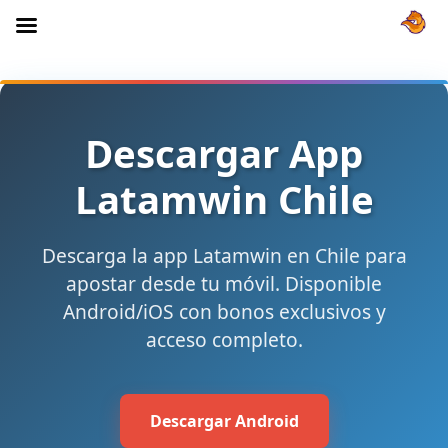
Descargar App
Latamwin Chile
Descarga la app Latamwin en Chile para
apostar desde tu móvil. Disponible
Android/iOS con bonos exclusivos y
acceso completo.
Descargar Android