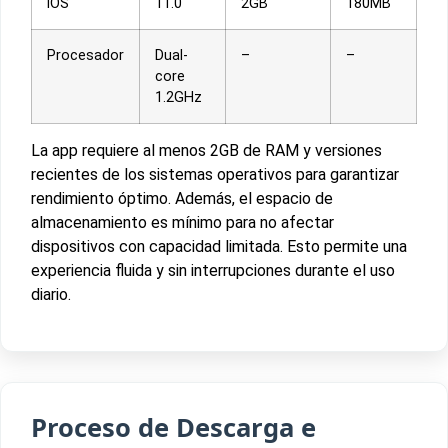
iOS
11.0
2GB
180MB
Procesador
Dual-
–
–
core
1.2GHz
La app requiere al menos 2GB de RAM y versiones
recientes de los sistemas operativos para garantizar
rendimiento óptimo. Además, el espacio de
almacenamiento es mínimo para no afectar
dispositivos con capacidad limitada. Esto permite una
experiencia fluida y sin interrupciones durante el uso
diario.
Proceso de Descarga e