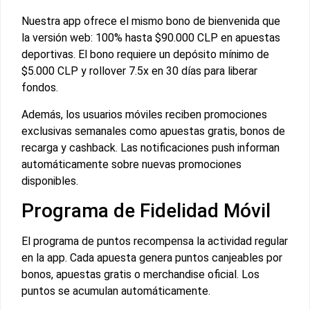
Nuestra app ofrece el mismo bono de bienvenida que
la versión web: 100% hasta $90.000 CLP en apuestas
deportivas. El bono requiere un depósito mínimo de
$5.000 CLP y rollover 7.5x en 30 días para liberar
fondos.
Además, los usuarios móviles reciben promociones
exclusivas semanales como apuestas gratis, bonos de
recarga y cashback. Las notificaciones push informan
automáticamente sobre nuevas promociones
disponibles.
Programa de Fidelidad Móvil
El programa de puntos recompensa la actividad regular
en la app. Cada apuesta genera puntos canjeables por
bonos, apuestas gratis o merchandise oficial. Los
puntos se acumulan automáticamente.