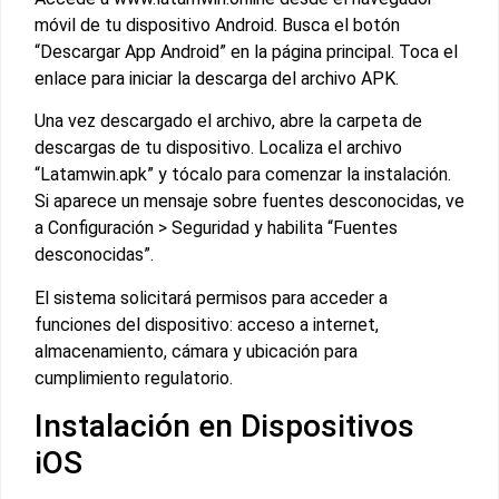
móvil de tu dispositivo Android. Busca el botón
“Descargar App Android” en la página principal. Toca el
enlace para iniciar la descarga del archivo APK.
Una vez descargado el archivo, abre la carpeta de
descargas de tu dispositivo. Localiza el archivo
“Latamwin.apk” y tócalo para comenzar la instalación.
Si aparece un mensaje sobre fuentes desconocidas, ve
a Configuración > Seguridad y habilita “Fuentes
desconocidas”.
El sistema solicitará permisos para acceder a
funciones del dispositivo: acceso a internet,
almacenamiento, cámara y ubicación para
cumplimiento regulatorio.
Instalación en Dispositivos
iOS