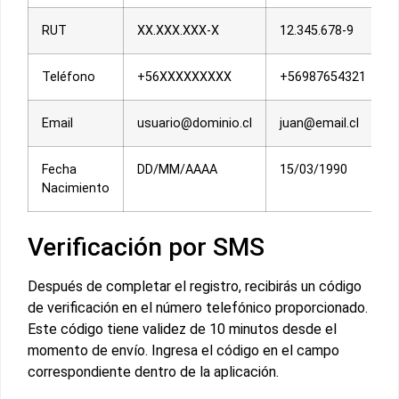
RUT
XX.XXX.XXX-X
12.345.678-9
Teléfono
+56XXXXXXXXX
+56987654321
Email
usuario@dominio.cl
juan@email.cl
Fecha
DD/MM/AAAA
15/03/1990
Nacimiento
Verificación por SMS
Después de completar el registro, recibirás un código
de verificación en el número telefónico proporcionado.
Este código tiene validez de 10 minutos desde el
momento de envío. Ingresa el código en el campo
correspondiente dentro de la aplicación.