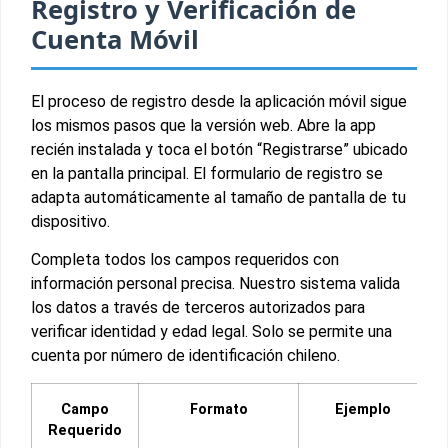
Registro y Verificación de
Cuenta Móvil
El proceso de registro desde la aplicación móvil sigue
los mismos pasos que la versión web. Abre la app
recién instalada y toca el botón “Registrarse” ubicado
en la pantalla principal. El formulario de registro se
adapta automáticamente al tamaño de pantalla de tu
dispositivo.
Completa todos los campos requeridos con
información personal precisa. Nuestro sistema valida
los datos a través de terceros autorizados para
verificar identidad y edad legal. Solo se permite una
cuenta por número de identificación chileno.
Campo
Formato
Ejemplo
Requerido