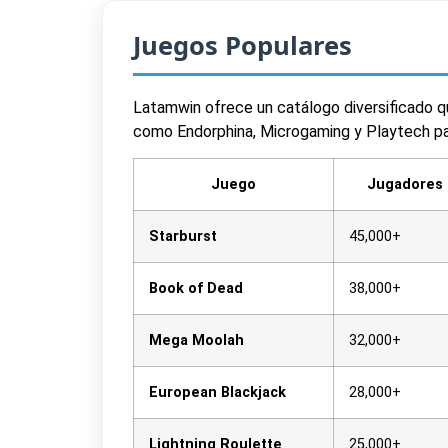
Juegos Populares
Latamwin ofrece un catálogo diversificado q
como Endorphina, Microgaming y Playtech para
Juego
Jugadores
Starburst
45,000+
Book of Dead
38,000+
Mega Moolah
32,000+
European Blackjack
28,000+
Lightning Roulette
25,000+