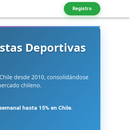
Registro
stas Deportivas
Chile desde 2010, consolidándose
ercado chileno.
semanal hasta 15% en Chile.