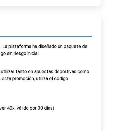
. La plataforma ha diseñado un paquete de
sin riesgo inicial.
 utilizar tanto en apuestas deportivas como
 esta promoción, utiliza el código
r 40x, válido por 30 días)