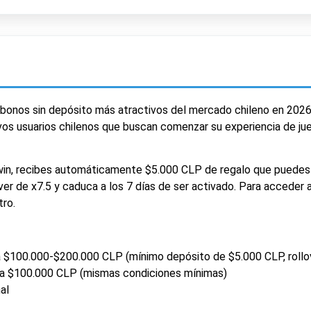
bonos sin depósito más atractivos del mercado chileno en 2026
 usuarios chilenos que buscan comenzar su experiencia de juego 
amwin, recibes automáticamente $5.000 CLP de regalo que puedes
ver de x7.5 y caduca a los 7 días de ser activado. Para acceder a
tro.
$100.000-$200.000 CLP (mínimo depósito de $5.000 CLP, rollove
a $100.000 CLP (mismas condiciones mínimas)
al