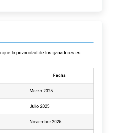
unque la privacidad de los ganadores es
Fecha
Marzo 2025
Julio 2025
Noviembre 2025