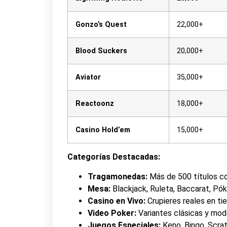
Gonzo’s Quest
22,000+
Blood Suckers
20,000+
Aviator
35,000+
Reactoonz
18,000+
Casino Hold’em
15,000+
Categorías Destacadas:
Tragamonedas:
Más de 500 títulos co
Mesa:
Blackjack, Ruleta, Baccarat, Pók
Casino en Vivo:
Crupieres reales en ti
Video Poker:
Variantes clásicas y mod
Juegos Especiales:
Keno, Bingo, Scra